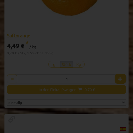
Saftorange
*
4,49 €
/ kg
0,70 € / Stk, 1 Stück ca. 155g
g
Stück
Kg
Anzahl
In den Einkaufswagen
0,70
€