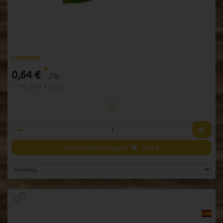
Limette
*
0,64 €
/ St
1 * St (0,64 € / Stk)
St
Anzahl
In den Einkaufswagen
0,64
€