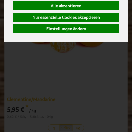
Alle akzeptieren
Nur essenzielle Cookies akzeptieren
Einstellungen ändern
Clementine/Mandarine
*
5,95 €
/ kg
0,62 € / Stk, 1 Stück ca. 104g
g
Stück
Kg