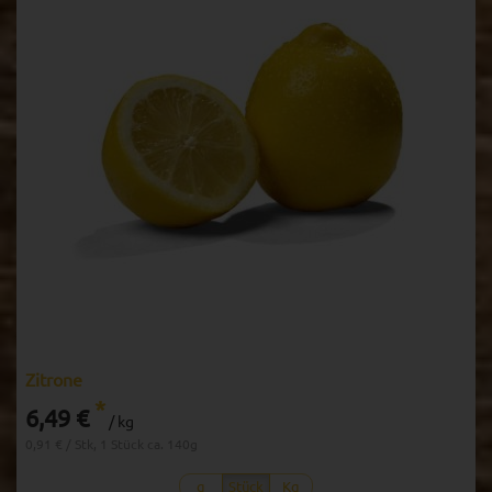
Zitrone
*
6,49 €
/ kg
0,91 € / Stk, 1 Stück ca. 140g
g
Stück
Kg