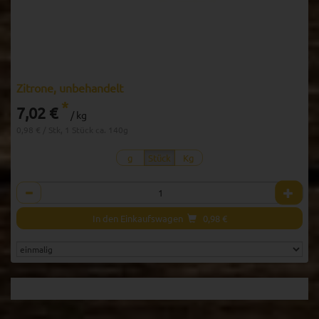
Zitrone, unbehandelt
*
7,02 €
/ kg
0,98 € / Stk, 1 Stück ca. 140g
g
Stück
Kg
Anzahl
In den Einkaufswagen
0,98
€