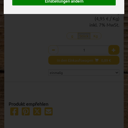
Einstellungen ändern
0,89 € / Stk
1 Stück ca. 180g
(4,95 € / Kg)
inkl. 7% MwSt.
g
Stück
Kg
Anzahl
In den Einkaufswagen
0,89
€
Produkt empfehlen