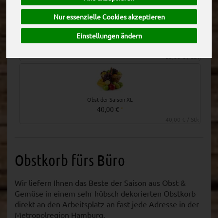
Nur essenzielle Cookies akzeptieren
Einstellungen ändern
Obst der Saison S
25,00 €
*
25,00 € / Stk
Obst der Saison XL
40,00 €
*
40,00 € / Stk
Obstkorb fürs Büro
Wir liefern Ihnen das Beste der Saison aus Obst &
Gemüse in einem sehr hübsch dekorierten Obstkorb
direkt an den Arbeitsplatz an fast jede Adresse in der
Metropolregion Hamburg.