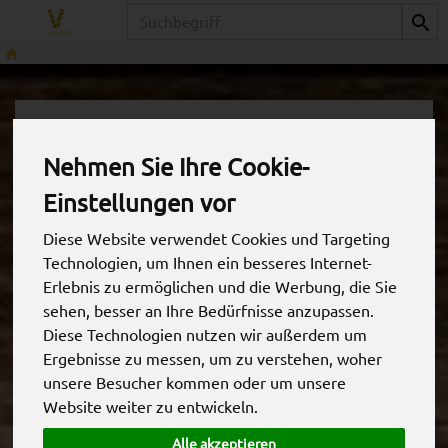
Produkt
Obst & Gemüse
Nehmen Sie Ihre Cookie-
Lieferservice fürs Büro
Einstellungen vor
Diese Website verwendet Cookies und Targeting
Wir liefern frisches Obst und Gemüse Körbe an fast
Technologien, um Ihnen ein besseres Internet-
jede Adresse in der Metropolregion Hamburg mit
Erlebnis zu ermöglichen und die Werbung, die Sie
unserem
eigenen Lieferdienst
- alles direkt vom
sehen, besser an Ihre Bedürfnisse anzupassen.
Hamburger Großmarkt
! Denn wir sind spezialisiert auf
Diese Technologien nutzen wir außerdem um
den Obstkorb fürs Büro für Geschäftskunden. Das
Ergebnisse zu messen, um zu verstehen, woher
bedeutet: wir wissen ein bisschen mehr über Ihre
Anforderungen als Ihr gewöhnlicher Obsthändler und
unsere Besucher kommen oder um unsere
jede Lieferung wird individuell auf Ihre Bedürfnisse
Website weiter zu entwickeln.
angepasst.
Alle akzeptieren