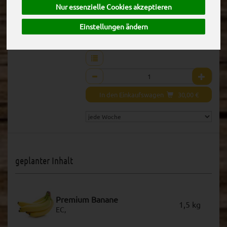
(30,00 € / Stk)
Nur essenzielle Cookies akzeptieren
inkl. 7% MwSt.
Einstellungen ändern
St
Anzahl
In den Einkaufswagen
30,00
€
geplanter Inhalt
Premium Banane
1,5 kg
EC,