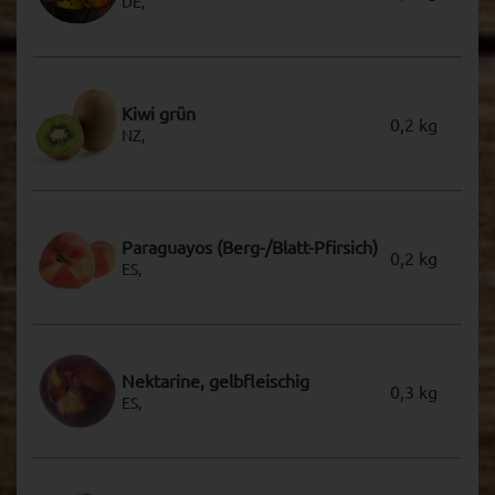
DE,
Kiwi grün
0,2 kg
NZ,
Paraguayos (Berg-/Blatt-Pfirsich)
0,2 kg
ES,
Nektarine, gelbfleischig
0,3 kg
ES,