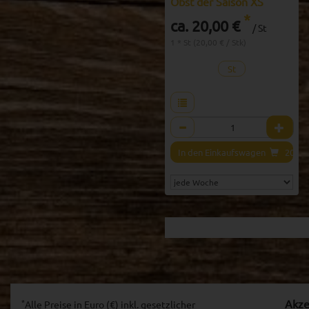
Obst der Saison XS
*
ca. 20,00 €
/ St
1 * St (20,00 € / Stk)
St
Anzahl
In den Einkaufswagen
20,00
*
Akze
Alle Preise in Euro (€) inkl. gesetzlicher