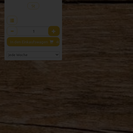
St
Anzahl
€
In den Einkaufswagen
40,00
€