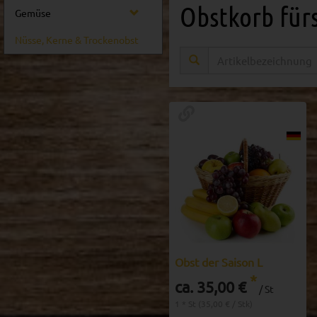
Obstkorb für
Gemüse
Nüsse, Kerne & Trockenobst
Obst der Saison L
*
ca. 35,00 €
/ St
1 * St (35,00 € / Stk)