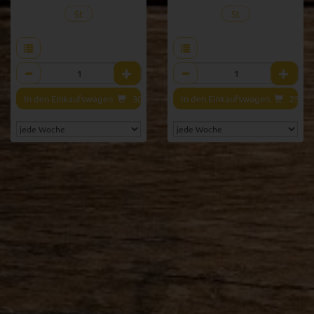
St
St
Anzahl
Anzahl
€
In den Einkaufswagen
30,00
€
In den Einkaufswagen
25,00