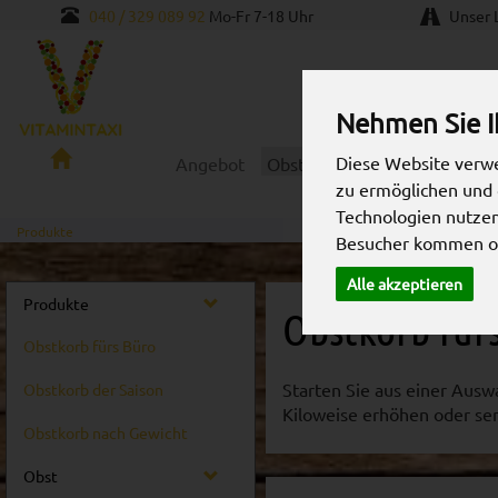
040 / 329 089 92
Mo-Fr 7-18 Uhr
Unser L
Nehmen Sie I
Vitamintaxi
Diese Website verwe
Angebot
Obstkorb fürs Büro
Gesche
GmbH
zu ermöglichen und 
Technologien nutze
Produkte
Besucher kommen od
Alle akzeptieren
Produkte
Obstkorb für
Obstkorb fürs Büro
Starten Sie aus einer Aus
Obstkorb der Saison
Kiloweise erhöhen oder se
Obstkorb nach Gewicht
Obst