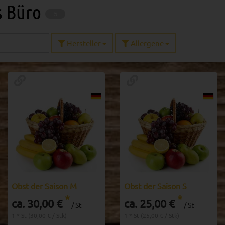
s Büro
5
Hersteller
Allergene
Obst der Saison M
Obst der Saison S
*
*
ca. 30,00 €
ca. 25,00 €
/ St
/ St
1 * St (30,00 € / Stk)
1 * St (25,00 € / Stk)