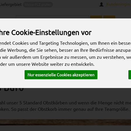
Kundenlogin
iefergebiet
Meine PLZ prüfen
Produkt
hre Cookie-Einstellungen vor
ndet Cookies und Targeting Technologien, um Ihnen ein besser
nkkörbe
Liefergebiet
FAQ
Kontakt
die Werbung, die Sie sehen, besser an Ihre Bedürfnisse anzupa
n wir außerdem um Ergebnisse zu messen, um zu verstehen, w
er um unsere Website weiter zu entwickeln.
Nur essenzielle Cookies akzeptieren
s Büro
wahl unser 5 Standard Obstkörben und wenn die Menge nicht me
nken. So passt der Obstkorb immer genau auf Ihre Teamgröße.