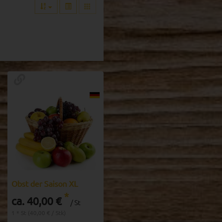
Obst der Saison XL
*
ca. 40,00 €
/ St
1 * St (40,00 € / Stk)