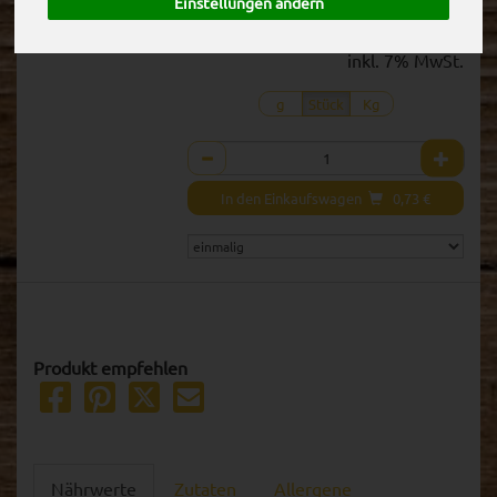
Einstellungen ändern
1 Stück ca. 180g
(4,05 € / Kg)
inkl. 7% MwSt.
g
Stück
Kg
Anzahl
In den Einkaufswagen
0,73
€
Produkt empfehlen
Nährwerte
Zutaten
Allergene