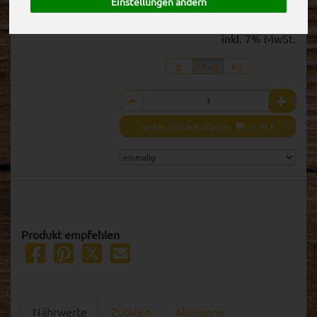
Einstellungen ändern
1 Stück ca. 180g
(4,40 € / Kg)
inkl. 7% MwSt.
g
Stück
Kg
Anzahl
In den Einkaufswagen
0,79
€
Produkt empfehlen
Nährwerte
Zutaten
Allergene