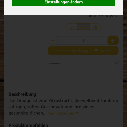
Einstellungen ändern
1 Stück ca. 313g
(5,99 € / Kg)
inkl. 7% MwSt.
g
Stück
Kg
Anzahl
In den Einkaufswagen
1,87
€
Beschreibung
Die Orange ist eine Zitrusfrucht, die weltweit für ihren
saftigen, süßen Geschmack und ihre vielen
gesundheitlichen...
mehr anzeigen
Produkt empfehlen