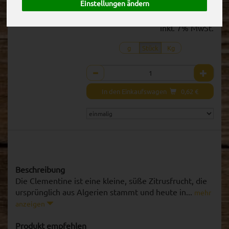
Einstellungen ändern
1 Stück ca. 104g
(5,95 € / Kg)
inkl. 7% MwSt.
g
Stück
Kg
Anzahl
In den Einkaufswagen
0,62
€
Beschreibung
Die Clementine ist eine kleine, süße Zitrusfrucht, die
ursprünglich aus Algerien stammt und heute in...
mehr
anzeigen
Produkt empfehlen