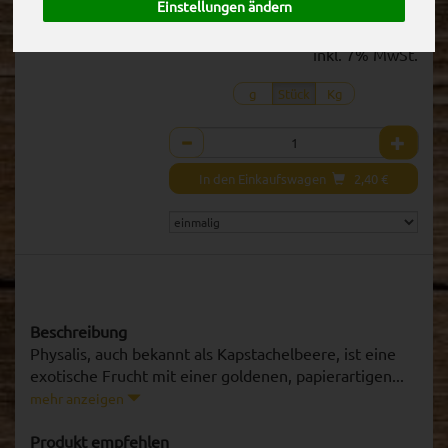
Einstellungen ändern
1 Stück ca. 100g
(23,95 € / 0,1)
inkl. 7% MwSt.
g
Stück
Kg
Anzahl
In den Einkaufswagen
2,40
€
Beschreibung
Physalis, auch bekannt als Kapstachelbeere, ist eine
exotische Frucht mit einer goldenen, papierartigen...
mehr anzeigen
Produkt empfehlen