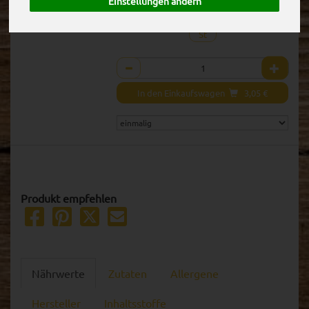
Einstellungen ändern
inkl. 7% MwSt.
St
Anzahl
In den Einkaufswagen
3,05
€
Produkt empfehlen
Nährwerte
Zutaten
Allergene
Hersteller
Inhaltsstoffe