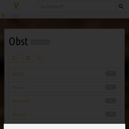
Produkt
Obst
Obst
34 von 69
Äpfel
7
Birnen
2
Bananen
2
Beeren
4
Exoten
7