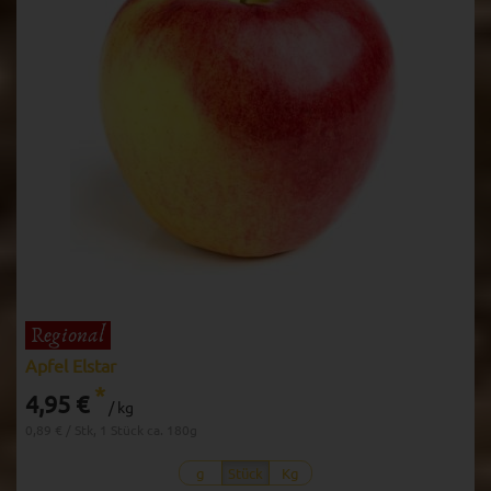
Apfel Elstar
*
4,95 €
/ kg
0,89 € / Stk, 1 Stück ca. 180g
g
Stück
Kg