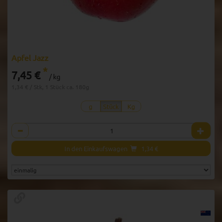
Apfel Jazz
*
7,45 €
/ kg
1,34 € / Stk, 1 Stück ca. 180g
g
Stück
Kg
Anzahl
In den Einkaufswagen
1,34
€