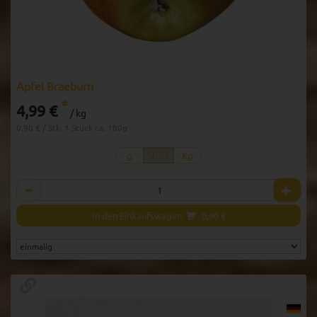
Apfel Braeburn
*
4,99 €
/ kg
0,90 € / Stk, 1 Stück ca. 180g
g
Stück
Kg
Anzahl
In den Einkaufswagen
0,90
€