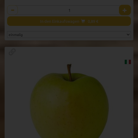
Anzahl
In den Einkaufswagen
0,89
€