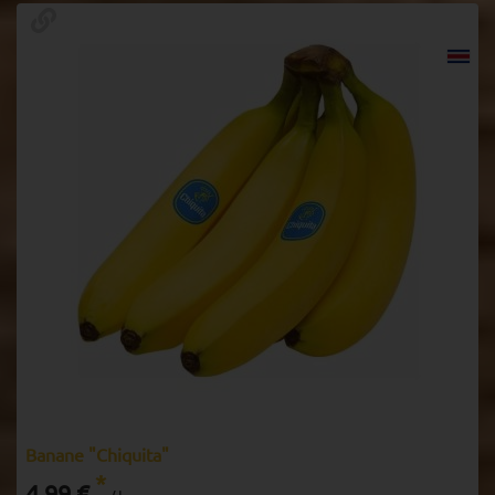
Banane "Chiquita"
*
4,99 €