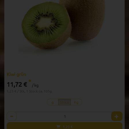
Kiwi grün
*
11,72 €
/ kg
1,23 € / Stk, 1 Stück ca. 105g
g
Stück
Kg
Anzahl
1,23
€