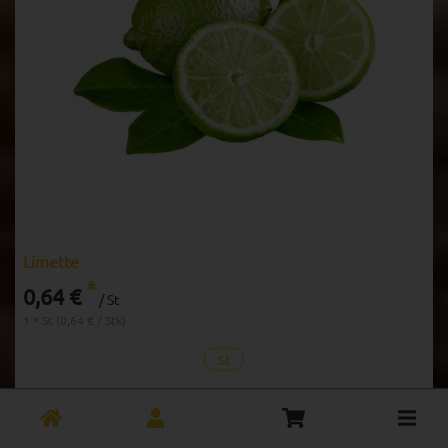
Limette
*
0,64 €
/ St
1 * St (0,64 € / Stk)
St
Anzahl
Toggle
cart
0,64
€