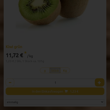
Kiwi grün
*
11,72 €
/ kg
1,23 € / Stk, 1 Stück ca. 105g
g
Stück
Kg
Anzahl
In den Einkaufswagen
1,23
€