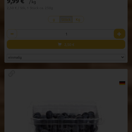
9,99 €
/ kg
2,50 € / Stk, 1 Stück ca. 250g
g
Stück
Kg
Anzahl
2,50
€