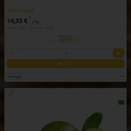
Kiwi Sungold
*
14,33 €
/ kg
1,50 € / Stk, 1 Stück ca. 105g
g
Stück
Kg
Anzahl
1,50
€