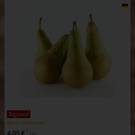
Birne Conference
*
4,05 €
/ kg