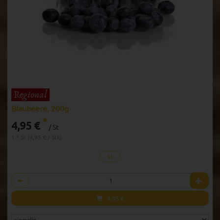
Blaubeere, 200g
*
4,95 €
/ St
1 * St (4,95 € / Stk)
St
Anzahl
4,95
€