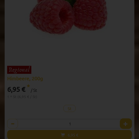
Himbeere, 200g
*
6,95 €
/ St
1 * St (6,95 € / St)
St
Anzahl
6,95
€