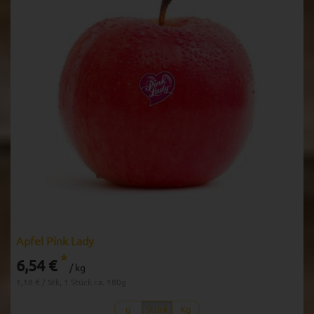
Apfel Pink Lady
*
6,54 €
/ kg
1,18 € / Stk, 1 Stück ca. 180g
g
Stück
Kg