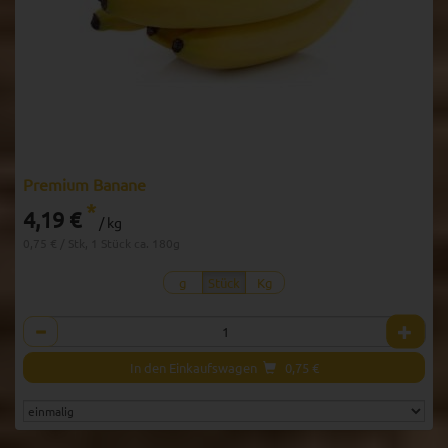
Premium Banane
*
4,19 €
/ kg
0,75 € / Stk, 1 Stück ca. 180g
g
Stück
Kg
Anzahl
In den Einkaufswagen
0,75
€