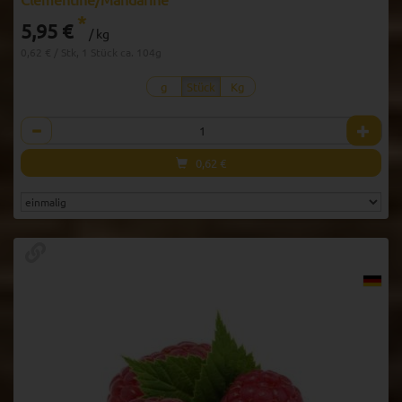
*
5,95 €
/ kg
0,62 € / Stk, 1 Stück ca. 104g
g
Stück
Kg
Anzahl
0,62
€