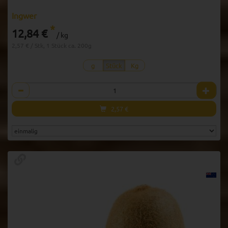
Ingwer
*
12,84 €
/ kg
2,57 € / Stk, 1 Stück ca. 200g
g
Stück
Kg
Anzahl
2,57
€